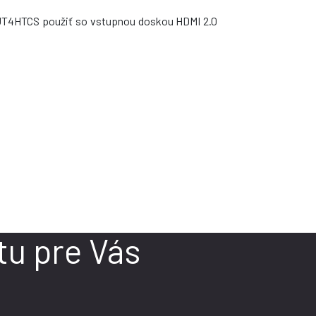
OUT4HTCS použiť so vstupnou doskou HDMI 2.0
záujem o naše služby
tu pre Vás