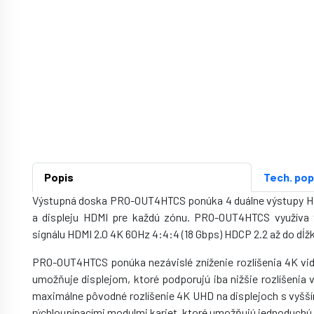
Popis
Tech. pop
Výstupná doska PRO-OUT4HTCS ponúka 4 duálne výstupy H
a displeju HDMI pre každú zónu. PRO-OUT4HTCS využíva t
signálu HDMI 2.0 4K 60Hz 4:4:4 (18 Gbps) HDCP 2.2 až do dĺžk
PRO-OUT4HTCS ponúka nezávislé zníženie rozlíšenia 4K v
umožňuje displejom, ktoré podporujú iba nižšie rozlíšenia 
maximálne pôvodné rozlíšenie 4K UHD na displejoch s vyšš
rýchloupínacími modulmi kariet, ktoré umožňujú jednoduchú