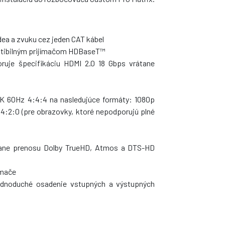
ea a zvuku cez jeden CAT kábel
atibilným prijímačom HDBaseT™
oruje špecifikáciu HDMI 2.0 18 Gbps vrátane
 4K 60Hz 4:4:4 na nasledujúce formáty: 1080p
4:2:0 (pre obrazovky, ktoré nepodporujú plné
ane prenosu Dolby TrueHD, Atmos a DTS-HD
ímače
ednoduché osadenie vstupných a výstupných