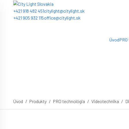
+421 918 482 451
citylight@citylight.sk
+421 905 932 115
office@citylight.sk
Úvod
PRO 
Úvod
Produkty
PRO technológia
Videotechnika
Di