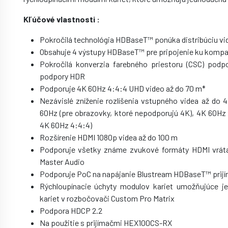
Kľúčové vlastnosti :
Pokročilá technológia HDBaseT™ ponúka distribúciu vid
Obsahuje 4 výstupy HDBaseT™ pre pripojenie ku komp
Pokročilá konverzia farebného priestoru (CSC) podp
podpory HDR
Podporuje 4K 60Hz 4:4:4 UHD video až do 70 m*
Nezávislé zníženie rozlíšenia vstupného videa až do
60Hz (pre obrazovky, ktoré nepodporujú 4K), 4K 60Hz 
4K 60Hz 4:4:4)
Rozšírenie HDMI 1080p videa až do 100 m
Podporuje všetky známe zvukové formáty HDMI vrát
Master Audio
Podporuje PoC na napájanie Blustream HDBaseT™ prij
Rýchloupínacie úchyty modulov kariet umožňujúce j
kariet v rozbočovači Custom Pro Matrix
Podpora HDCP 2.2
Na použitie s prijímačmi HEX100CS-RX