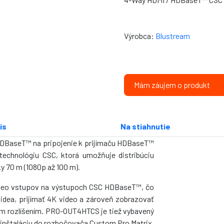
Výrobca:
Blustream
Mám záujem o produkt
is
Na stiahnutie
DBaseT™ na pripojenie k prijímaču HDBaseT™
echnológiu CSC, ktorá umožňuje distribúciu
y 70 m (1080p až 100 m).
ideo vstupov na výstupoch CSC HDBaseT™, čo
videa, prijímať 4K video a zároveň zobrazovať
ím rozlíšením. PRO-OUT4HTCS je tiež vybavený
 inštaláciu do rozbočovača Custom Pro Matrix.