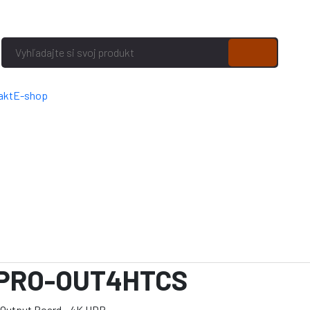
akt
E-shop
 PRO-OUT4HTCS
Output Board - 4K HDR