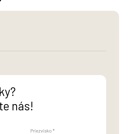
?
ky?
te nás!
Priezvisko *