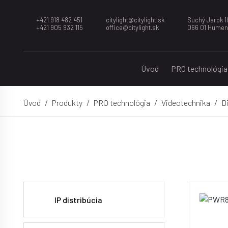
+421 918 482 451
citylight@citylight.sk
Suchý Jarok 1
+421 905 932 115
office@citylight.sk
066 01 Hume
Úvod
PRO technológia
Úvod
Produkty
PRO technológia
Videotechnika
Di
IP distribúcia