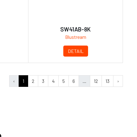
SW41AB-8K
Blustream
DETAIL
‹
1
2
3
4
5
6
...
12
13
›