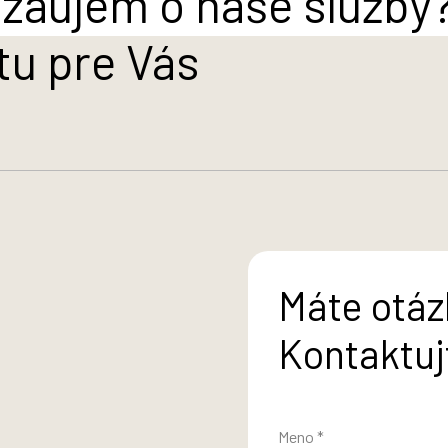
záujem o naše služby
tu pre Vás
Máte otáz
Kontaktuj
Meno *