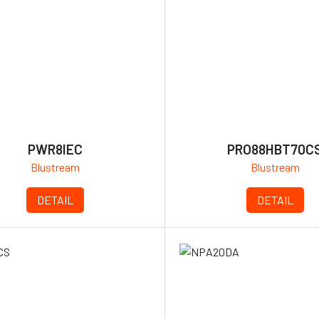
PWR8IEC
PRO88HBT70C
Blustream
Blustream
DETAIL
DETAIL