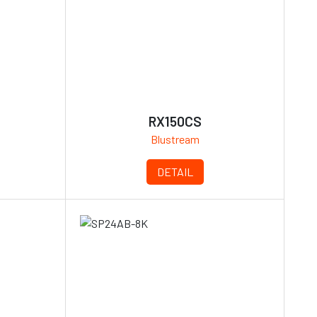
RX150CS
Blustream
DETAIL