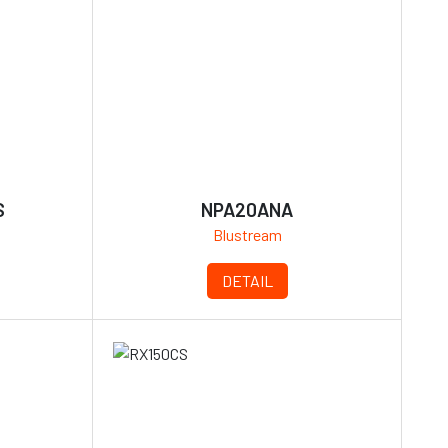
S
NPA20ANA
Blustream
DETAIL