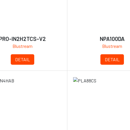
PRO-IN2H2TCS-V2
NPA100DA
Blustream
Blustream
DETAIL
DETAIL