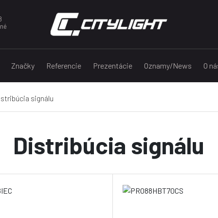
8
nné
Značky
Referencie
Prezentácie
Oznamy/News
O ná
stribúcia signálu
Distribúcia signálu