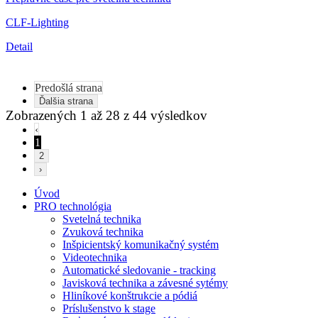
CLF-Lighting
Detail
Predošlá strana
Ďalšia strana
Zobrazených
1
až
28
z
44
výsledkov
‹
1
2
›
Úvod
PRO technológia
Svetelná technika
Zvuková technika
Inšpicientský komunikačný systém
Videotechnika
Automatické sledovanie - tracking
Javisková technika a závesné sytémy
Hliníkové konštrukcie a pódiá
Príslušenstvo k stage