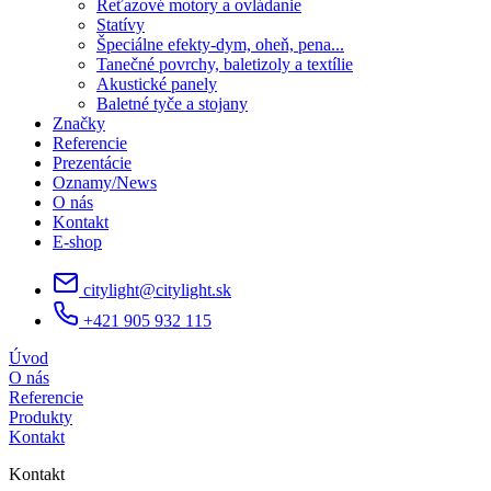
Reťazové motory a ovládanie
Statívy
Špeciálne efekty-dym, oheň, pena...
Tanečné povrchy, baletizoly a textílie
Akustické panely
Baletné tyče a stojany
Značky
Referencie
Prezentácie
Oznamy/News
O nás
Kontakt
E-shop
citylight@citylight.sk
+421 905 932 115
Úvod
O nás
Referencie
Produkty
Kontakt
Kontakt