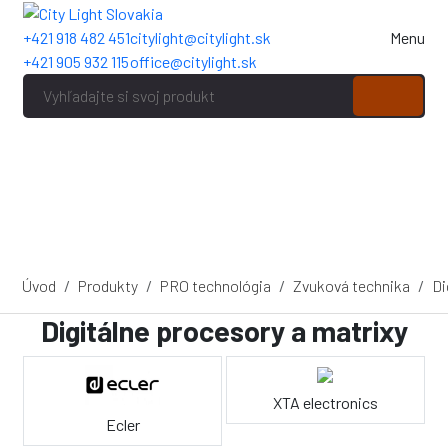
+421 918 482 451
citylight@citylight.sk
Menu
+421 905 932 115
office@citylight.sk
Úvod
Produkty
PRO technológia
Zvuková technika
Di
Digitálne procesory a matrixy
XTA electronics
Ecler