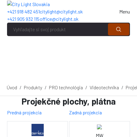
+421 918 482 451
citylight@citylight.sk
Menu
+421 905 932 115
office@citylight.sk
Úvod
Produkty
PRO technológia
Videotechnika
Proje
Projekčné plochy, plátna
Predná projekcia
Zadná projekcia
MW