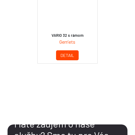
VARIO 32 s rámom
Gerriets
DETAIL
KONTAKT
Máte záujem o naše
služby?
Sme tu pre Vás