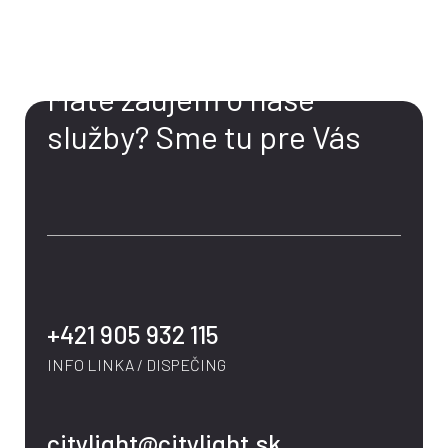
KONTAKT
Máte záujem o naše
služby?
Sme tu pre Vás
+421 905 932 115
INFO LINKA / DISPEČING
citylight@citylight.sk