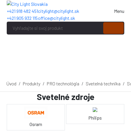
+421 918 482 451
citylight@citylight.sk
Menu
+421 905 932 115
office@citylight.sk
Úvod
Produkty
PRO technológia
Svetelná technika
Sv
Svetelné zdroje
Philips
Osram