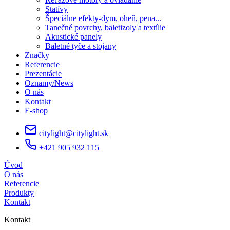
Statívy
Špeciálne efekty-dym, oheň, pena...
Tanečné povrchy, baletizoly a textílie
Akustické panely
Baletné tyče a stojany
Značky
Referencie
Prezentácie
Oznamy/News
O nás
Kontakt
E-shop
citylight@citylight.sk
+421 905 932 115
Úvod
O nás
Referencie
Produkty
Kontakt
Kontakt