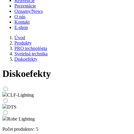
Referencie
Prezentácie
Oznamy/News
O nás
Kontakt
E-shop
Úvod
Produkty
PRO technológia
Svetelná technika
Diskoefekty
Diskoefekty
CLF-Lighting
DTS
Robe Lighting
Počet produktov: 5