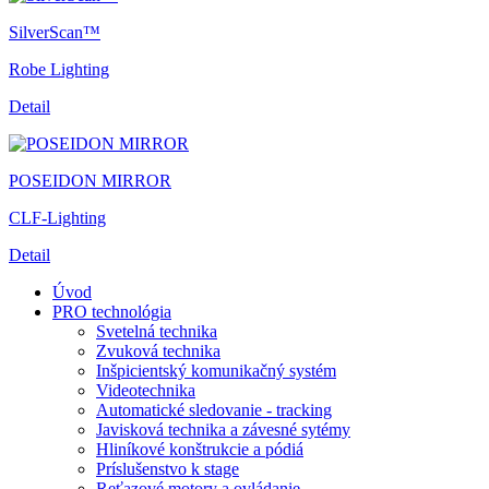
SilverScan™
Robe Lighting
Detail
POSEIDON MIRROR
CLF-Lighting
Detail
Úvod
PRO technológia
Svetelná technika
Zvuková technika
Inšpicientský komunikačný systém
Videotechnika
Automatické sledovanie - tracking
Javisková technika a závesné sytémy
Hliníkové konštrukcie a pódiá
Príslušenstvo k stage
Reťazové motory a ovládanie