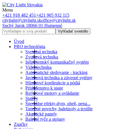
Menu
+421 918 482 451
+421 905 932 115
citylight@citylight.sk
office@citylight.sk
Suchý Jarok 18
066 01 Humenné
Vyhľadať svietidlo
Úvod
PRO technológia
Svetelná technika
Zvuková technika
Inšpicientský komunikačný systém
Videotechnika
Automatické sledovanie - tracking
Javisková technika a závesné sytémy
Hliníkové konštrukcie a pódiá
Príslušenstvo k stage
Reťazové motory a ovládanie
Statívy
Špeciálne efekty-dym, oheň, pena...
Tanečné povrchy, baletizoly a textílie
Akustické panely
Baletné tyče a stojany
Značky