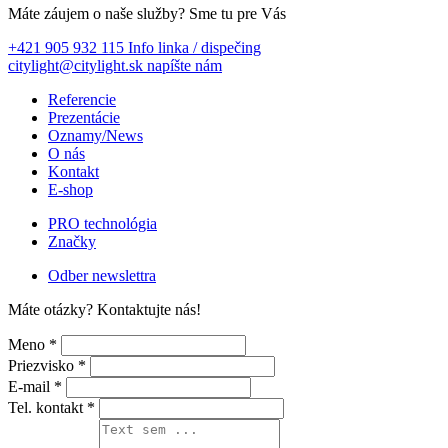
Máte záujem o naše služby?
Sme tu pre Vás
+421 905 932 115
Info linka / dispečing
citylight@citylight.sk
napíšte nám
Referencie
Prezentácie
Oznamy/News
O nás
Kontakt
E-shop
PRO technológia
Značky
Odber newslettra
Máte otázky?
Kontaktujte nás!
Meno *
Priezvisko *
E-mail *
Tel. kontakt *