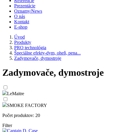
Referencie
Prezentácie
Oznamy/News
O nás
Kontakt
E-shop
Úvod
Produkty
PRO technológia
Špeciálne efekty-dym, oheň, pena...
Zadymovače, dymostroje
Zadymovače, dymostroje
LeMaitre
SMOKE FACTORY
Počet produktov: 20
Filter