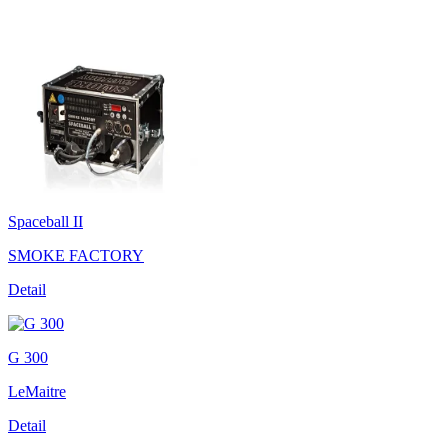
Spaceball II
SMOKE FACTORY
Detail
G 300
LeMaitre
Detail