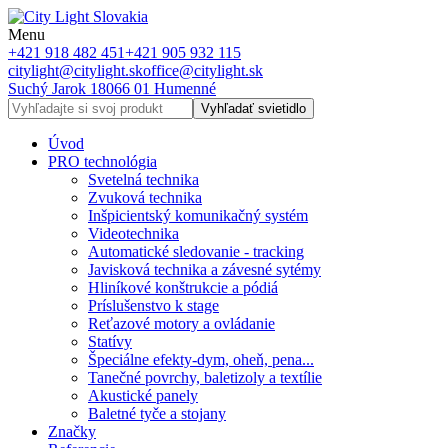
Menu
+421 918 482 451
+421 905 932 115
citylight@citylight.sk
office@citylight.sk
Suchý Jarok 18
066 01 Humenné
Vyhľadať svietidlo
Úvod
PRO technológia
Svetelná technika
Zvuková technika
Inšpicientský komunikačný systém
Videotechnika
Automatické sledovanie - tracking
Javisková technika a závesné sytémy
Hliníkové konštrukcie a pódiá
Príslušenstvo k stage
Reťazové motory a ovládanie
Statívy
Špeciálne efekty-dym, oheň, pena...
Tanečné povrchy, baletizoly a textílie
Akustické panely
Baletné tyče a stojany
Značky