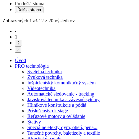
Predošlá strana
Ďalšia strana
Zobrazených
1
až
12
z
20
výsledkov
‹
1
2
›
Úvod
PRO technológia
Svetelná technika
Zvuková technika
Inšpicientský komunikačný systém
Videotechnika
Automatické sledovanie - tracking
Javisková technika a závesné sytémy
Hliníkové konštrukcie a pódiá
Príslušenstvo k stage
Reťazové motory a ovládanie
Statívy
Špeciálne efekty-dym, oheň, pena...
Tanečné povrchy, baletizoly a textílie
Akustické panely