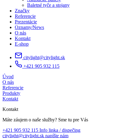
Baletné tyče a stojany
Značky
Referencie
Prezentácie
Oznamy/News
O nás
Kontakt
E-shop
citylight@citylight.sk
+421 905 932 115
Úvod
O nás
Referencie
Produkty
Kontakt
Kontakt
Máte záujem o naše služby?
Sme tu pre Vás
+421 905 932 115
Info linka / dispečing
citylight@citylight.sk
napíšte nám