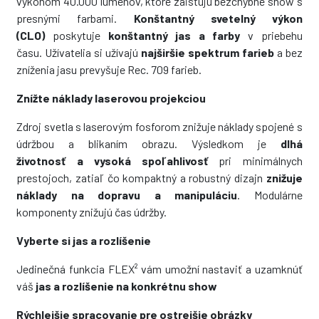
výkonom 40.000 lúmenov, ktoré zaisťujú bezchybné show s
presnými farbami.
Konštantný svetelný výkon
(CLO)
poskytuje
konštantný jas a farby
v priebehu
času. Užívatelia si užívajú
najširšie spektrum farieb
a bez
zníženia jasu prevyšuje Rec. 709 farieb.
Znížte náklady laserovou projekciou
Zdroj svetla s laserovým fosforom znižuje náklady spojené s
údržbou a blikaním obrazu. Výsledkom je
dlhá
životnosť a vysoká spoľahlivosť
pri minimálnych
prestojoch, zatiaľ čo kompaktný a robustný dizajn
znižuje
náklady na dopravu a manipuláciu
. Modulárne
komponenty znižujú čas údržby.
Vyberte si jas a rozlíšenie
Jedinečná funkcia FLEX² vám umožní nastaviť a uzamknúť
váš
jas a rozlíšenie na konkrétnu show
Rýchlejšie spracovanie pre ostrejšie obrázky