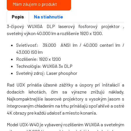
Mám záujem o produkt
Popis
Na stiahnutie
3-čipový WUXGA DLP laserový fosforový projektor ,
svetelný výkon 40.000 lm a rozlíšenie 1920 x 1200.
Svietivosť: 39.000 ANSI lm / 40.000 centerI lm /
43.000 ISO lm
Rozlíšenie: 1920 x 1200
Technológia: WUXGA 3x DLP
Svetelný zdroj: Laser phosphor
Rad UDX prináša úžasné zážitky a úspory pri inštalácii a
dodacích lehotách, čím sa výrazne znižujú náklady.
Najkompaktnejšie laserové projektory s vysokým jasom s
integrovaným chladením na trhu prinášajú spoľahlivé a ostré
4K obrazy pre každú udalosť a miesto konania.
Model UDX-W40 je vybavený rozlíšením WUXGA a svetelným