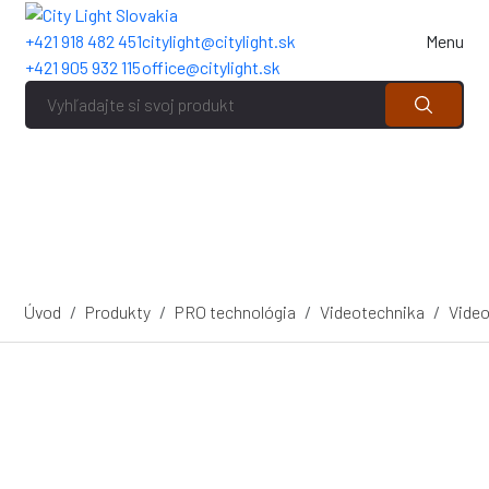
+421 918 482 451
citylight@citylight.sk
Menu
+421 905 932 115
office@citylight.sk
Úvod
Produkty
PRO technológia
Videotechnika
Video