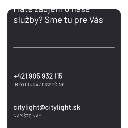
Máte záujem o naše
služby?
Sme tu pre Vás
+421 905 932 115
INFO LINKA / DISPEČING
citylight@citylight.sk
NAPÍŠTE NÁM