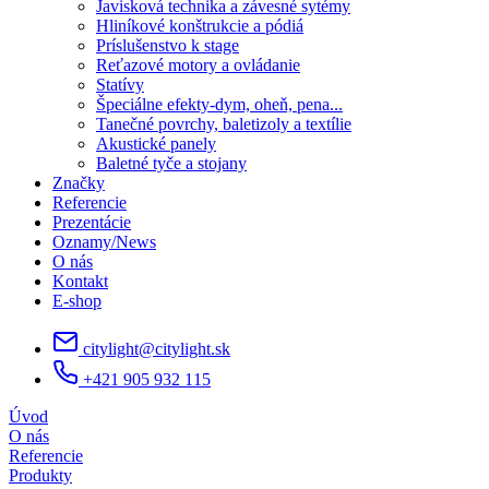
Javisková technika a závesné sytémy
Hliníkové konštrukcie a pódiá
Príslušenstvo k stage
Reťazové motory a ovládanie
Statívy
Špeciálne efekty-dym, oheň, pena...
Tanečné povrchy, baletizoly a textílie
Akustické panely
Baletné tyče a stojany
Značky
Referencie
Prezentácie
Oznamy/News
O nás
Kontakt
E-shop
citylight@citylight.sk
+421 905 932 115
Úvod
O nás
Referencie
Produkty