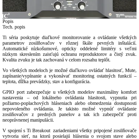
Item
Popis
1
Tech. popis
of
Ti séria poskytuje diaľkové monitorovanie a ovládanie všetkých
2
parametrov zosilňovačov v rôznej škále pevných inštalácií.
Automatické nízkošumové, opticky oddelené limitéry s veľmi
nízkym skreslením zaisťujú ochranu reproduktorov a čistý zvuk.
Kvalita zvuku je tak zachovaná v celom rozsahu teplôt.
Vo všetkých modeloch je možné diaľkovo ovládať hlasitosť, Mute,
zapínanie/vypínanie a vykonávať monitoring ostatných funkcií –
teplota, dĺžka prevádzky, stav a konfigurácia.
GPIO port zabezpečuje u všetkých modelov maximálny komfort
nastavenia – od lokálneho ovládania hlasitosti, vypnutia pri
požiarno-poplachových hláseniach alebo obmedzenia dostupnosti
nepovoleného ovládania. Je takisto možné vypnúť ovládanie
zosilňovačov z predných panelov a tak ich zabezpečiť proti
neoprávnenej manipulácii.
V spojení s Ti Breakout zariadeniami všetky pripojené zosilňovače
vytvoria sieť, na ktorú posielajú hlásenia o svojom stave alebo