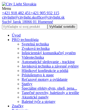
Menu
+421 918 482 451
+421 905 932 115
citylight@citylight.sk
office@citylight.sk
Suchý Jarok 18
066 01 Humenné
Vyhľadať svietidlo
Úvod
PRO technológia
Svetelná technika
Zvuková technika
Inšpicientský komunikačný systém
Videotechnika
Automatické sledovanie - tracking
Javisková technika a závesné sytémy
Hliníkové konštrukcie a pódiá
Príslušenstvo k stage
Reťazové motory a ovládanie
Statívy
Špeciálne efekty-dym, oheň, pena...
Tanečné povrchy, baletizoly a textílie
Akustické panely
Baletné tyče a stojany
Značky