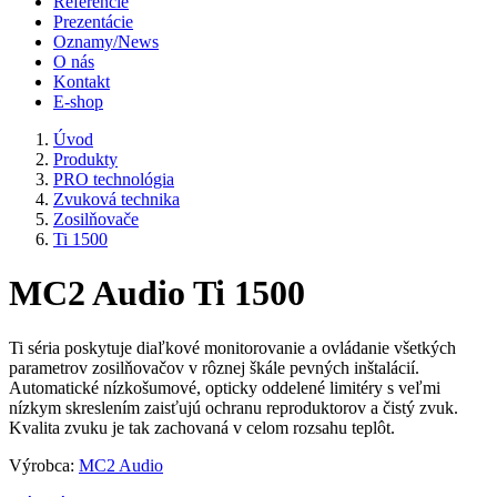
Referencie
Prezentácie
Oznamy/News
O nás
Kontakt
E-shop
Úvod
Produkty
PRO technológia
Zvuková technika
Zosilňovače
Ti 1500
MC2 Audio Ti 1500
Ti séria poskytuje diaľkové monitorovanie a ovládanie všetkých
parametrov zosilňovačov v rôznej škále pevných inštalácií.
Automatické nízkošumové, opticky oddelené limitéry s veľmi
nízkym skreslením zaisťujú ochranu reproduktorov a čistý zvuk.
Kvalita zvuku je tak zachovaná v celom rozsahu teplôt.
Výrobca:
MC2 Audio