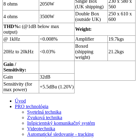
Single Box
230 x 580 x
8 ohms
2050W
(UK shipping)
560
Double Box
250 x 610 x
4 ohms
3500W
(outside UK)
600
THD%:
(@1dB below max
Weight:
output)
@ 1kHz
<0.008%
Amplifier
19.7kgs
Boxed
20Hz to 20kHz
<0.03%
(shipping
21.2kgs
weight)
Gain /
Sensitivity:
Gain
32dB
Sensitivity (for
+5.5dBu (1.20V)
max power)
Úvod
PRO technológia
Svetelná technika
Zvuková technika
Inšpicientský komunikačný systém
Videotechnika
Automatické sledovanie - tracking