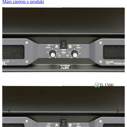
Mám záujem o produkt
Item
1
of
2