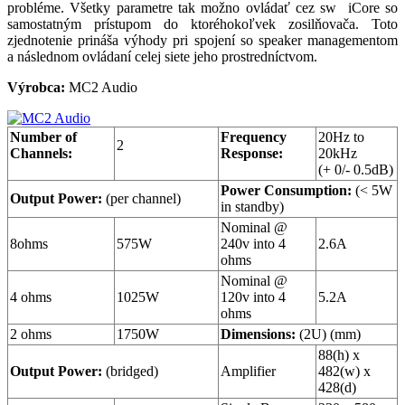
probléme. Všetky parametre tak možno ovládať cez sw iCore so
samostatným prístupom do ktoréhokoľvek zosilňovača. Toto
zjednotenie prináša výhody pri spojení so speaker managementom
a následnom ovládaní celej siete jeho prostredníctvom.
Výrobca:
MC2 Audio
Number of
Frequency
20Hz to
2
Channels:
Response:
20kHz
(+ 0/- 0.5dB)
Power Consumption:
(< 5W
Output Power:
(per channel)
in standby)
Nominal @
8ohms
575W
240v into 4
2.6A
ohms
Nominal @
4 ohms
1025W
120v into 4
5.2A
ohms
2 ohms
1750W
Dimensions:
(2U) (mm)
88(h) x
Output Power:
(bridged)
Amplifier
482(w) x
428(d)