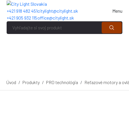
+421 918 482 451
citylight@citylight.sk
Menu
+421 905 932 115
office@citylight.sk
Úvod
Produkty
PRO technológia
Reťazové motory a ovl