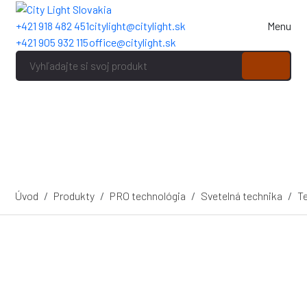
+421 918 482 451
citylight@citylight.sk
Menu
+421 905 932 115
office@citylight.sk
Úvod
Produkty
PRO technológia
Svetelná technika
Te