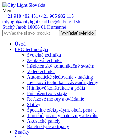
Menu
+421 918 482 451
+421 905 932 115
citylight@citylight.sk
office@citylight.sk
Suchý Jarok 18
066 01 Humenné
Vyhľadať svietidlo
Úvod
PRO technológia
Svetelná technika
Zvuková technika
Inšpicientský komunikačný systém
Videotechnika
Automatické sledovanie - tracking
Javisková technika a závesné sytémy
Hliníkové konštrukcie a pódiá
Príslušenstvo k stage
Reťazové motory a ovládanie
Statívy
Špeciálne efekty-dym, oheň, pena...
Tanečné povrchy, baletizoly a textílie
Akustické panely
Baletné tyče a stojany
Značky