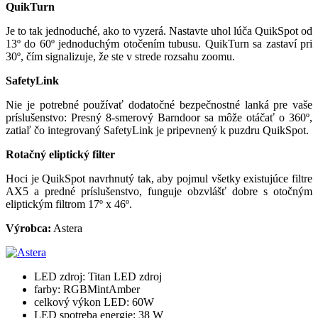
QuikTurn
Je to tak jednoduché, ako to vyzerá. Nastavte uhol lúča QuikSpot od
13º do 60º jednoduchým otočením tubusu. QuikTurn sa zastaví pri
30º, čím signalizuje, že ste v strede rozsahu zoomu.
SafetyLink
Nie je potrebné používať dodatočné bezpečnostné lanká pre vaše
príslušenstvo: Presný 8-smerový Barndoor sa môže otáčať o 360º,
zatiaľ čo integrovaný SafetyLink je pripevnený k puzdru QuikSpot.
Rotačný eliptický filter
Hoci je QuikSpot navrhnutý tak, aby pojmul všetky existujúce filtre
AX5 a predné príslušenstvo, funguje obzvlášť dobre s otočným
eliptickým filtrom 17º x 46º.
Výrobca:
Astera
LED zdroj: Titan LED zdroj
farby: RGBMintAmber
celkový výkon LED: 60W
LED spotreba energie: 38 W