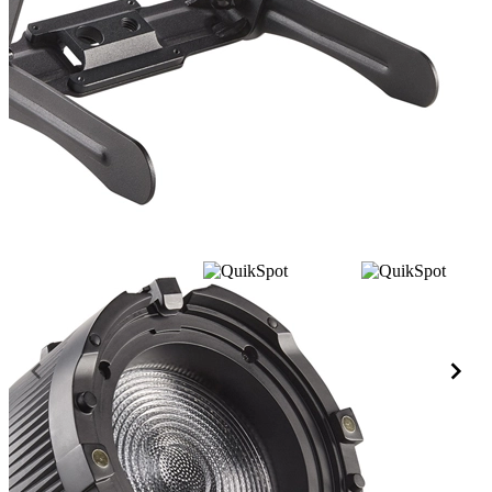
Item
1
of
5