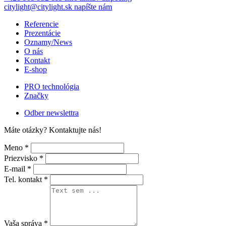
citylight@citylight.sk
napíšte nám
Referencie
Prezentácie
Oznamy/News
O nás
Kontakt
E-shop
PRO technológia
Značky
Odber newslettra
Máte otázky?
Kontaktujte nás!
Meno *
Priezvisko *
E-mail *
Tel. kontakt *
Vaša správa *