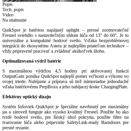
Item
Popis
2
Tech. popis
of
Video
5
Na stiahnutie
QuikSpot je batériou napájaný uplight – presné zoomovateľné
Fresnel svietidlo s nastaviteľným uhlom lúča od 13° do 60°. Je to
univerzálne a kompaktné bodové svetlo. Vďaka bezproblémovej
integrácii do ekosystému Astera je najlepším priateľom technikov –
vždy pripravené pracovať a zvládnuť akúkoľvek úlohu.
Optimalizovaná výdrž batérie
S maximálnou výdržou 4,5 hodiny pri aktivovanej funkcii
OutputGain ponúka QuikSpot najlepší pomer veľkosti a výkonu vo
svojej triede. Nabíjanie a príprava sú tiež mimoriadne jednoduché
vďaka batériovému PrepBoxu a jeho nabíjacej doske ChargingPlate.
Efektívny optický dizajn
Systém šošoviek QuikSpot je špeciálne navrhnutý pre maximálny
jas a zároveň funguje ako vysoko kvalitný Fresnel. Použite ho ako
tvrdé bodové svetlo, pre široký uhol pokrytia, použite filtre na
tvarovanie lúča alebo pripevnite SafetyLink-ready Barndoors pre
presné rezanie.