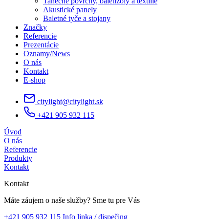
Tanečné povrchy, baletizoly a textílie
Akustické panely
Baletné tyče a stojany
Značky
Referencie
Prezentácie
Oznamy/News
O nás
Kontakt
E-shop
citylight@citylight.sk
+421 905 932 115
Úvod
O nás
Referencie
Produkty
Kontakt
Kontakt
Máte záujem o naše služby?
Sme tu pre Vás
+421 905 932 115
Info linka / dispečing