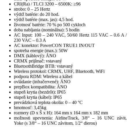
CRI(Ra) / TLCI 3200 – 6500K: ≥96
strobo: 0 – 25 Hertz
výdrž batérie: do 20 hod.
výdrž batérie (max. jas): 4,5 hod.
životnosť batérie: 70 % po 500 cykloch
doba nabíjania (nominálna): 5 hodín
AC Input: 100 – 240 VAC, 50/60 Hertz 115 VAC – 0.6 A /
230 VAC – 0.3 A
AC konektor: PowerCON TRUE1 IN/OUT
spotreba energie (max.): 50W
DMX (káblový): ÁNO
CRMX prijímač: vstavaný
BluetoothBridge BTB: vstavaný
Wireless protokol: CRMX, UHF, Bluetooth, WiFi
podpora RDM: Wireless a kábel
ovládanie (infračervené): ÁNO
prepBox kompatibilita: ÁNO
stupeň krytia (bezdrôt): IP65
stupeň krytia (kábel): IP65
prevádzková teplota okolia: 0 – 40 °C
hmotnosť: 3,45kg
rozmery (D x Š x H): 164 mm x 164 mm x 182 mm
možnosti upevnenia: AirlineTrack, 3/8“ – 16 UNC závit,
Yoke (s 3/8“ – 16 UNC závitom, 1/2“ dierou)