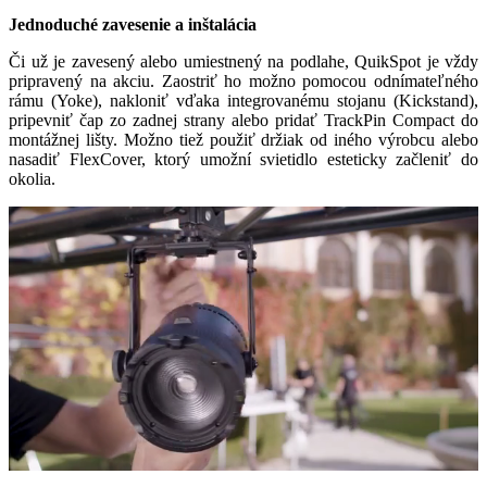
Jednoduché zavesenie a inštalácia
Či už je zavesený alebo umiestnený na podlahe, QuikSpot je vždy
pripravený na akciu. Zaostriť ho možno pomocou odnímateľného
rámu (Yoke), nakloniť vďaka integrovanému stojanu (Kickstand),
pripevniť čap zo zadnej strany alebo pridať TrackPin Compact do
montážnej lišty. Možno tiež použiť držiak od iného výrobcu alebo
nasadiť FlexCover, ktorý umožní svietidlo esteticky začleniť do
okolia.