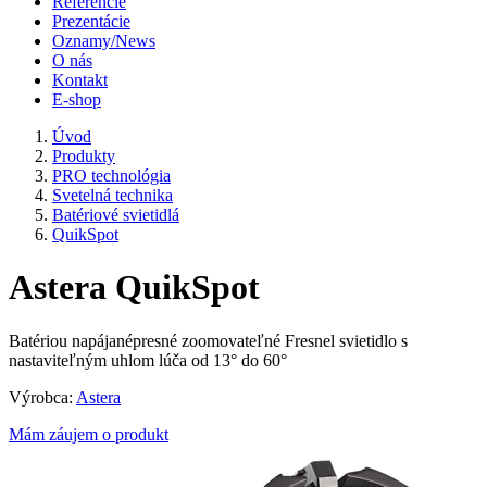
Referencie
Prezentácie
Oznamy/News
O nás
Kontakt
E-shop
Úvod
Produkty
PRO technológia
Svetelná technika
Batériové svietidlá
QuikSpot
Astera QuikSpot
Batériou napájanépresné zoomovateľné Fresnel svietidlo s
nastaviteľným uhlom lúča od 13° do 60°
Výrobca:
Astera
Mám záujem o produkt