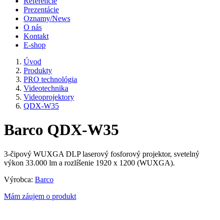
Referencie
Prezentácie
Oznamy/News
O nás
Kontakt
E-shop
Úvod
Produkty
PRO technológia
Videotechnika
Videoprojektory
QDX-W35
Barco QDX-W35
3-čipový WUXGA DLP laserový fosforový projektor, svetelný
výkon 33.000 lm a rozlíšenie 1920 x 1200 (WUXGA).
Výrobca:
Barco
Mám záujem o produkt