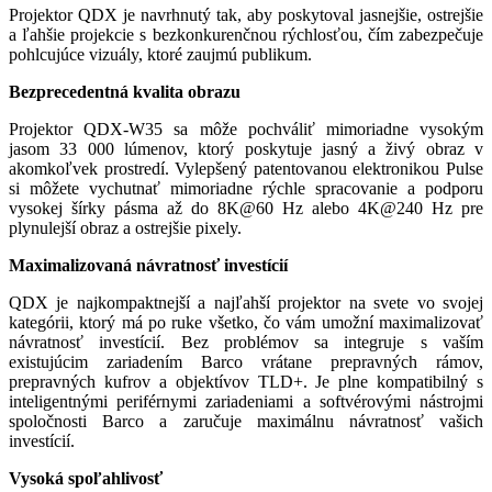
Projektor QDX je navrhnutý tak, aby poskytoval jasnejšie, ostrejšie
a ľahšie projekcie s bezkonkurenčnou rýchlosťou, čím zabezpečuje
pohlcujúce vizuály, ktoré zaujmú publikum.
Bezprecedentná kvalita obrazu
Projektor QDX-W35 sa môže pochváliť mimoriadne vysokým
jasom 33 000 lúmenov, ktorý poskytuje jasný a živý obraz v
akomkoľvek prostredí. Vylepšený patentovanou elektronikou Pulse
si môžete vychutnať mimoriadne rýchle spracovanie a podporu
vysokej šírky pásma až do 8K@60 Hz alebo 4K@240 Hz pre
plynulejší obraz a ostrejšie pixely.
Maximalizovaná návratnosť investícií
QDX je najkompaktnejší a najľahší projektor na svete vo svojej
kategórii, ktorý má po ruke všetko, čo vám umožní maximalizovať
návratnosť investícií. Bez problémov sa integruje s vaším
existujúcim zariadením Barco vrátane prepravných rámov,
prepravných kufrov a objektívov TLD+. Je plne kompatibilný s
inteligentnými periférnymi zariadeniami a softvérovými nástrojmi
spoločnosti Barco a zaručuje maximálnu návratnosť vašich
investícií.
Vysoká spoľahlivosť