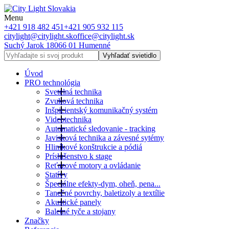
Menu
+421 918 482 451
+421 905 932 115
citylight@citylight.sk
office@citylight.sk
Suchý Jarok 18
066 01 Humenné
Vyhľadať svietidlo
Úvod
PRO technológia
Svetelná technika
Zvuková technika
Inšpicientský komunikačný systém
Videotechnika
Automatické sledovanie - tracking
Javisková technika a závesné sytémy
Hliníkové konštrukcie a pódiá
Príslušenstvo k stage
Reťazové motory a ovládanie
Statívy
Špeciálne efekty-dym, oheň, pena...
Tanečné povrchy, baletizoly a textílie
Akustické panely
Baletné tyče a stojany
Značky