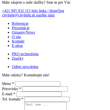
Máte záujem o naše služby?
Sme tu pre Vás
+421 905 932 115
Info linka / dispečing
citylight@citylight.sk
napíšte nám
Referencie
Prezentácie
Oznamy/News
O nás
Kontakt
E-shop
PRO technológia
Značky
Odber newslettra
Máte otázky?
Kontaktujte nás!
Meno *
Priezvisko *
E-mail *
Tel. kontakt *