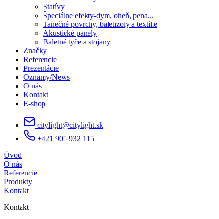
Statívy
Špeciálne efekty-dym, oheň, pena...
Tanečné povrchy, baletizoly a textílie
Akustické panely
Baletné tyče a stojany
Značky
Referencie
Prezentácie
Oznamy/News
O nás
Kontakt
E-shop
citylight@citylight.sk
+421 905 932 115
Úvod
O nás
Referencie
Produkty
Kontakt
Kontakt