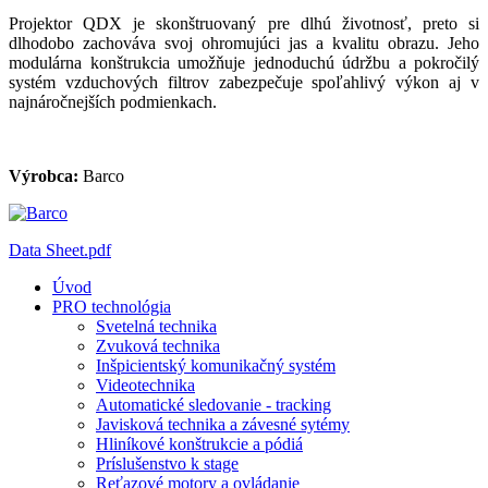
Projektor QDX je skonštruovaný pre dlhú životnosť, preto si
dlhodobo zachováva svoj ohromujúci jas a kvalitu obrazu. Jeho
modulárna konštrukcia umožňuje jednoduchú údržbu a pokročilý
systém vzduchových filtrov zabezpečuje spoľahlivý výkon aj v
najnáročnejších podmienkach.
Výrobca:
Barco
Data Sheet.pdf
Úvod
PRO technológia
Svetelná technika
Zvuková technika
Inšpicientský komunikačný systém
Videotechnika
Automatické sledovanie - tracking
Javisková technika a závesné sytémy
Hliníkové konštrukcie a pódiá
Príslušenstvo k stage
Reťazové motory a ovládanie