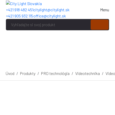
+421 918 482 451
citylight@citylight.sk
Menu
+421 905 932 115
office@citylight.sk
Úvod
Produkty
PRO technológia
Videotechnika
Video