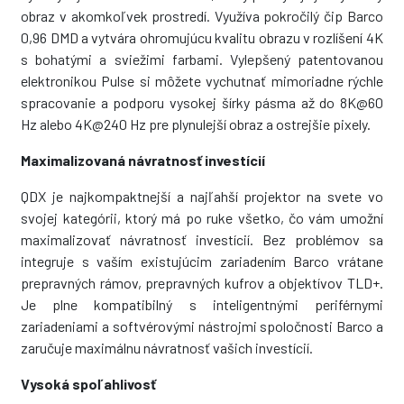
obraz v akomkoľvek prostredí. Využíva pokročilý čip Barco
0,96 DMD a vytvára ohromujúcu kvalitu obrazu v rozlíšení 4K
s bohatými a sviežimi farbami. Vylepšený patentovanou
elektronikou Pulse si môžete vychutnať mimoriadne rýchle
spracovanie a podporu vysokej šírky pásma až do 8K@60
Hz alebo 4K@240 Hz pre plynulejší obraz a ostrejšie pixely.
Maximalizovaná návratnosť investícií
QDX je najkompaktnejší a najľahší projektor na svete vo
svojej kategórii, ktorý má po ruke všetko, čo vám umožní
maximalizovať návratnosť investícií. Bez problémov sa
integruje s vaším existujúcim zariadením Barco vrátane
prepravných rámov, prepravných kufrov a objektívov TLD+.
Je plne kompatibilný s inteligentnými periférnymi
zariadeniami a softvérovými nástrojmi spoločnosti Barco a
zaručuje maximálnu návratnosť vašich investícií.
Vysoká spoľahlivosť