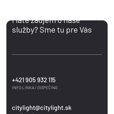
KONTAKT
Máte záujem o naše
služby?
Sme tu pre Vás
+421 905 932 115
INFO LINKA / DISPEČING
citylight@citylight.sk