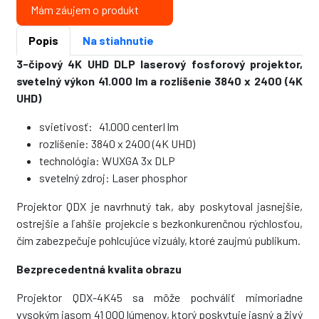
Mám záujem o produkt
Popis
Na stiahnutie
3-čipový 4K UHD DLP laserový fosforový projektor,
svetelný výkon 41.000 lm a rozlíšenie 3840 x 2400 (4K
UHD)
svietivosť: 41.000 centerI lm
rozlíšenie: 3840 x 2400 (4K UHD)
technológia: WUXGA 3x DLP
svetelný zdroj: Laser phosphor
Projektor QDX je navrhnutý tak, aby poskytoval jasnejšie,
ostrejšie a ľahšie projekcie s bezkonkurenčnou rýchlosťou,
čím zabezpečuje pohlcujúce vizuály, ktoré zaujmú publikum.
Bezprecedentná kvalita obrazu
Projektor QDX-4K45 sa môže pochváliť mimoriadne
vysokým jasom 41 000 lúmenov, ktorý poskytuje jasný a živý