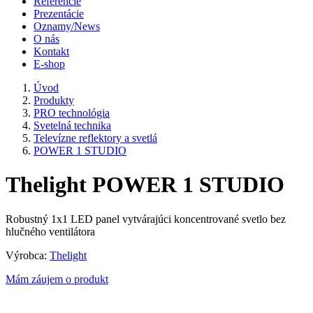
Referencie
Prezentácie
Oznamy/News
O nás
Kontakt
E-shop
Úvod
Produkty
PRO technológia
Svetelná technika
Televízne reflektory a svetlá
POWER 1 STUDIO
Thelight POWER 1 STUDIO
Robustný 1x1 LED panel vytvárajúci koncentrované svetlo bez
hlučného ventilátora
Výrobca:
Thelight
Mám záujem o produkt