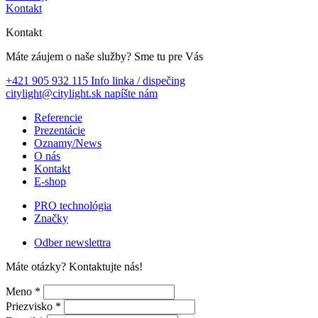
Kontakt
Kontakt
Máte záujem o naše služby?
Sme tu pre Vás
+421 905 932 115
Info linka / dispečing
citylight@citylight.sk
napíšte nám
Referencie
Prezentácie
Oznamy/News
O nás
Kontakt
E-shop
PRO technológia
Značky
Odber newslettra
Máte otázky?
Kontaktujte nás!
Meno *
Priezvisko *