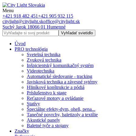
Menu
+421 918 482 451
+421 905 932 115
citylight@citylight.sk
office@citylight.sk
Suchý Jarok 18
066 01 Humenné
Vyhľadať svietidlo
Úvod
PRO technológia
Svetelná technika
Zvuková technika
Inšpicientský komunikačný systém
Videotechnika
Automatické sledovanie - tracking
Javisková technika a závesné sytémy
Hliníkové konštrukcie a pódiá
Príslušenstvo k stage
Reťazové motory a ovládanie
Statívy
Špeciálne efekty-dym, oheň, pena...
Tanečné povrchy, baletizoly a textílie
Akustické panely
Baletné tyče a stojany
Značky