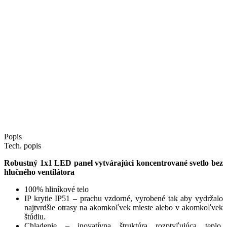
Popis
Tech. popis
Robustný 1x1 LED panel vytvárajúci koncentrované svetlo bez
hlučného ventilátora
100% hliníkové telo
IP krytie IP51 – prachu vzdorné, vyrobené tak aby vydržalo
najtvrdšie otrasy na akomkoľvek mieste alebo v akomkoľvek
štúdiu.
Chladenie – inovatívna štruktúra rozptyľujúca teplo,