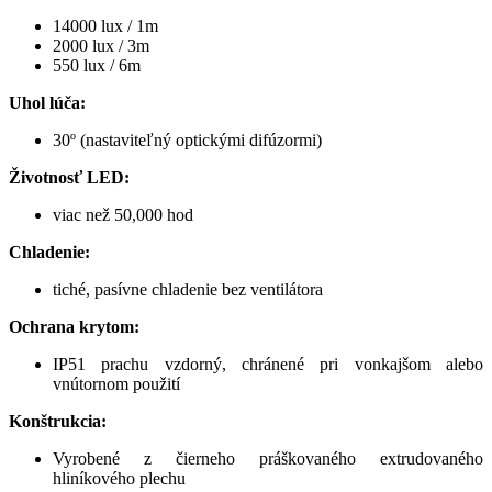
14000 lux / 1m
2000 lux / 3m
550 lux / 6m
Uhol lúča:
30º (nastaviteľný optickými difúzormi)
Životnosť LED:
viac než 50,000 hod
Chladenie:
tiché, pasívne chladenie bez ventilátora
Ochrana krytom:
IP51 prachu vzdorný, chránené pri vonkajšom alebo
vnútornom použití
Konštrukcia:
Vyrobené z čierneho práškovaného extrudovaného
hliníkového plechu