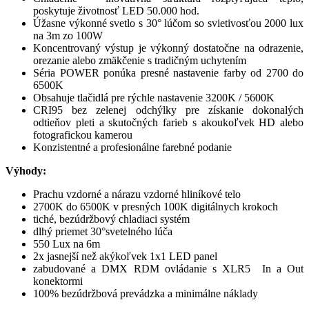
poskytuje životnosť LED 50.000 hod.
Úžasne výkonné svetlo s 30° lúčom so svietivosťou 2000 lux
na 3m zo 100W
Koncentrovaný výstup je výkonný dostatočne na odrazenie,
orezanie alebo zmäkčenie s tradičným uchytením
Séria POWER ponúka presné nastavenie farby od 2700 do
6500K
Obsahuje tlačidlá pre rýchle nastavenie 3200K / 5600K
CRI95 bez zelenej odchýlky pre získanie dokonalých
odtieňov pleti a skutočných farieb s akoukoľvek HD alebo
fotografickou kamerou
Konzistentné a profesionálne farebné podanie
Výhody:
Prachu vzdorné a nárazu vzdorné hliníkové telo
2700K do 6500K v presných 100K digitálnych krokoch
tiché, bezúdržbový chladiaci systém
dlhý priemet 30°svetelného lúča
550 Lux na 6m
2x jasnejší než akýkoľvek 1x1 LED panel
zabudované a DMX RDM ovládanie s XLR5 In a Out
konektormi
100% bezúdržbová prevádzka a minimálne náklady