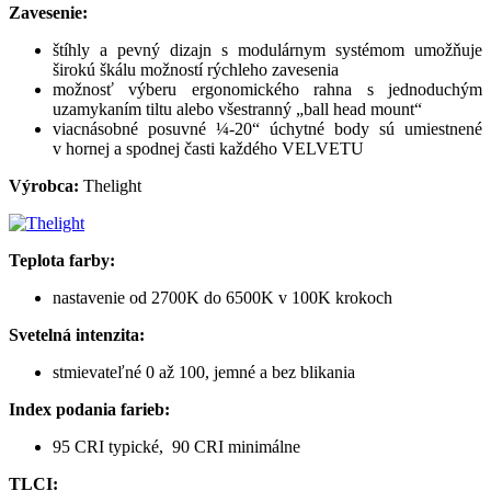
Zavesenie:
štíhly a pevný dizajn s modulárnym systémom umožňuje
širokú škálu možností rýchleho zavesenia
možnosť výberu ergonomického rahna s jednoduchým
uzamykaním tiltu alebo všestranný „ball head mount“
viacnásobné posuvné ¼-20“ úchytné body sú umiestnené
v hornej a spodnej časti každého VELVETU
Výrobca:
Thelight
Teplota farby:
nastavenie od 2700K do 6500K v 100K krokoch
Svetelná intenzita:
stmievateľné 0 až 100, jemné a bez blikania
Index podania farieb:
95 CRI typické, 90 CRI minimálne
TLCI: