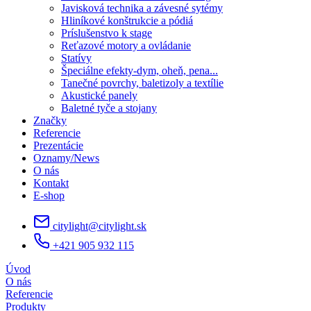
Javisková technika a závesné sytémy
Hliníkové konštrukcie a pódiá
Príslušenstvo k stage
Reťazové motory a ovládanie
Statívy
Špeciálne efekty-dym, oheň, pena...
Tanečné povrchy, baletizoly a textílie
Akustické panely
Baletné tyče a stojany
Značky
Referencie
Prezentácie
Oznamy/News
O nás
Kontakt
E-shop
citylight@citylight.sk
+421 905 932 115
Úvod
O nás
Referencie
Produkty