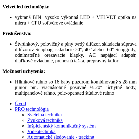
Velvet led technológia:
vybraná BIN vysoko výkonná LED + VELVET optika na
mieru + CPU softvérové ovládanie
Príslušenstvo:
Štvrtinkový, polovičný a plný tvrdý difúzor, skladacia súprava
difúzorov Snapbag, skladacie 20°, 40° alebo 60° Snapgridy,
odnímateľné orezávacie klapky, AC napájací adaptér,
diaľkové ovládanie, prenosná taška, prepravný kufor
Možnosti uchytenia:
Hliníkové rahno so 16 baby puzdrom kombinovaný s 28 mm
junior pin, viacnásobné posuvné ¼-20“ úchytné body,
multipanelové rahno, pole-operated štúdiové rahno
Úvod
PRO technológia
Svetelná technika
Zvuková technika
Inšpicientský komunikačný systém
Videotechnika
Automatické sledovanie - tracking