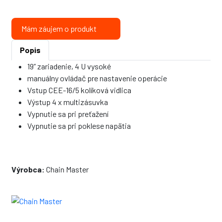
Mám záujem o produkt
Popis
19” zariadenie, 4 U vysoké
manuálny ovládač pre nastavenie operácie
Vstup CEE-16/5 kolíková vidlica
Výstup 4 x multizásuvka
Vypnutie sa pri preťažení
Vypnutie sa pri poklese napätia
Výrobca:
Chain Master