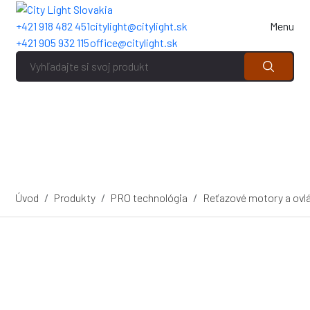
+421 918 482 451
citylight@citylight.sk
Menu
+421 905 932 115
office@citylight.sk
Úvod
Produkty
PRO technológia
Reťazové motory a ovl