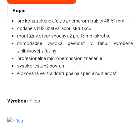
Popis
pre konštrukčné diely s priemerom trubky 48-51 mm
dodané s M12 uzatváracou skrutkou
montážny otvor vhodný až pre 13 mm skrutku
mimoriadne vysoká pevnosť v ťahu, vyrobené
z hliníkovej zliatiny
profesionálne micropercussion značenie
vysoko leštený povrch
eloxovaná verzia dostupná na špeciálnu žiadosť
Výrobca:
Milos