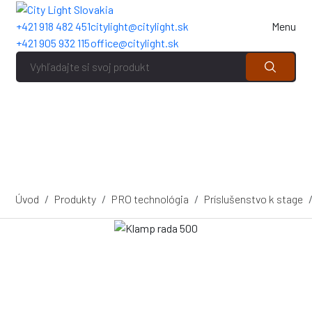
+421 918 482 451
citylight@citylight.sk
Menu
+421 905 932 115
office@citylight.sk
Úvod
Produkty
PRO technológia
Príslušenstvo k stage
Item
1
of
1