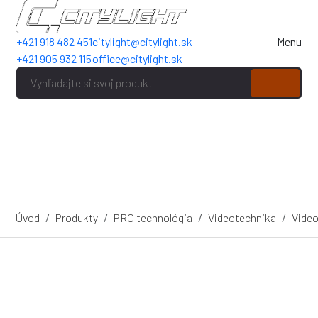
+421 918 482 451
citylight@citylight.sk
Menu
+421 905 932 115
office@citylight.sk
Úvod
Produkty
PRO technológia
Videotechnika
Video