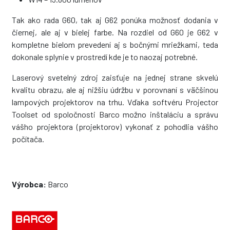
Tak ako rada G60, tak aj G62 ponúka možnosť dodania v
čiernej, ale aj v bielej farbe. Na rozdiel od G60 je G62 v
kompletne bielom prevedení aj s bočnými mriežkami, teda
dokonale splynie v prostredí kde je to naozaj potrebné.
Laserový svetelný zdroj zaisťuje na jednej strane skvelú
kvalitu obrazu, ale aj nižšiu údržbu v porovnaní s väčšinou
lampových projektorov na trhu. Vďaka softvéru Projector
Toolset od spoločnosti Barco možno inštaláciu a správu
vášho projektora (projektorov) vykonať z pohodlia vášho
počítača.
Výrobca:
Barco