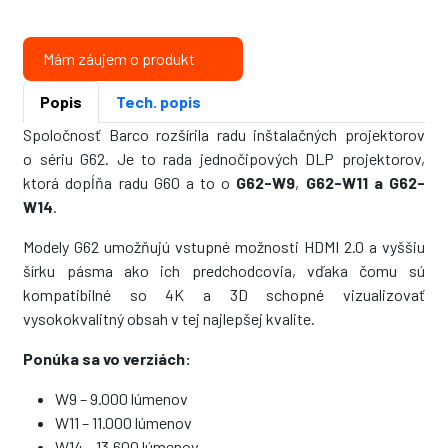
Mám záujem o produkt
Popis
Tech. popis
Spoločnosť Barco rozšírila radu inštalačných projektorov
o sériu G62. Je to rada jednočipových DLP projektorov,
ktorá dopĺňa radu G60 a to o
G62-W9
,
G62-W11 a G62-
W14
.
Modely G62 umožňujú vstupné možnosti HDMI 2.0 a vyššiu
šírku pásma ako ich predchodcovia, vďaka čomu sú
kompatibilné so 4K a 3D schopné vizualizovať
vysokokvalitný obsah v tej najlepšej kvalite.
Ponúka sa vo verziách:
W9 – 9.000 lúmenov
W11 – 11.000 lúmenov
W14 – 13.600 lúmenov