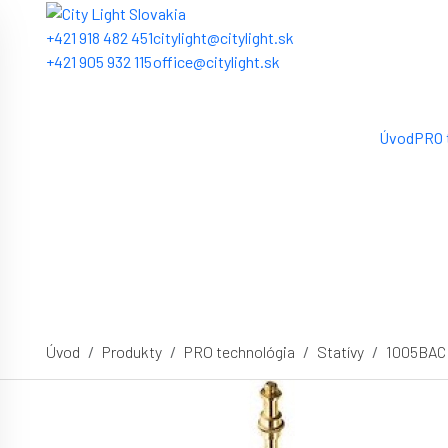
+421 918 482 451
citylight@citylight.sk
+421 905 932 115
office@citylight.sk
Úvod
PRO 
Úvod
Produkty
PRO technológia
Statívy
1005BAC