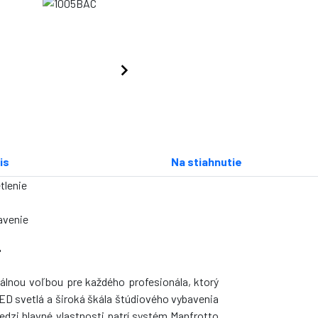
is
Na stiahnutie
tlenie
avenie
'
álnou voľbou pre každého profesionála, ktorý
ED svetlá a široká škála štúdiového vybavenia
Medzi hlavné vlastnosti patrí systém Manfrotto