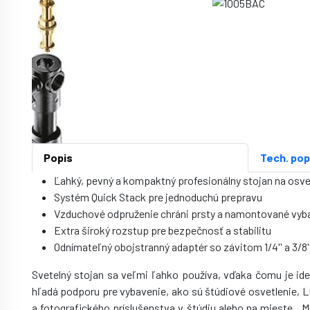
1
of
6
Item
Popis
Tech. pop
2
Ľahký, pevný a kompaktný profesionálny stojan na osve
of
Systém Quick Stack pre jednoduchú prepravu
6
Vzduchové odpruženie chráni prsty a namontované vyb
Extra široký rozstup pre bezpečnosť a stabilitu
Odnímateľný obojstranný adaptér so závitom 1/4'' a 3/8'
Svetelný stojan sa veľmi ľahko používa, vďaka čomu je ide
hľadá podporu pre vybavenie, ako sú štúdiové osvetlenie, L
a fotografického príslušenstva v štúdiu alebo na mieste . 