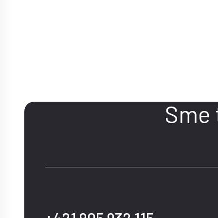
KONTAKT
Máte 
Sme 
+421 905 932 115