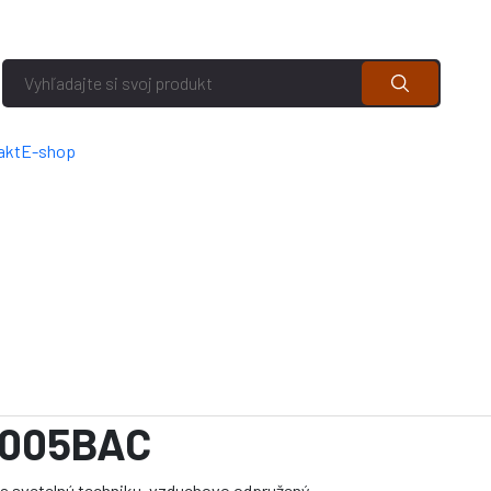
akt
E-shop
1005BAC
a svetelnú techniku, vzduchovo odpružený