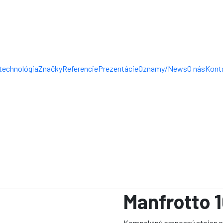
technológia
Značky
Referencie
Prezentácie
Oznamy/News
O nás
Kont
Manfrotto 
Kompaktný prenosný stojan n