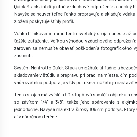
Quick Stack, inteligentné vzduchové odpruženie a odolný hl
Navyše sa neuveriteľne ľahko prepravuje a skladuje vďak
zložení poskytuje štíhly profil.
Vďaka hliníkovému rámu tento svetelný stojan unesie až pô
ťažšie zaťaženie. Veľkou výhodou vzduchového odpruženia je
zároveň sa nemusíte obávať poškodenia fotografického vy
zasunutí.
Systém Manfrotto Quick Stack umožňuje úhľadne a bezpečne
skladovanie v štúdiu a prepravu pri práci na mieste, čím pod
vaša svetelná podpora je vždy po ruke a môžete ju nastaviť 
Tento stojan má zvislú a 90-stupňovú samičiu objímku a ob
so závitom 1/4” a 3/8”, takže jeho spárovanie s akýmk
jednoduché. Navyše má extra široký 106 cm pôdorys, ktorý v
aj v náročnom teréne.