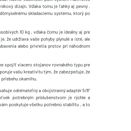
iníkový dizajn. Vďaka tomu je ľahký aj pevný .
a dômyselnému skladaciemu systému, ktorý po
sobivých 10 kg , vďaka čomu je ideálny aj pre
, že udržiava vaše pohyby plynulé a isté, ale
bavenia alebo privretia prstov pri náhodnom
 spojiť viacero stojanov rovnakého typu pre
poruje vašu kreativitu tým, že zabezpečuje, že
v priebehu okamihu.
sahuje odnímateľný a obojstranný adaptér 5/8”
oľvek potrebným príslušenstvom je rýchle a
ám poskytuje všetku potrebnú stabilitu , a to