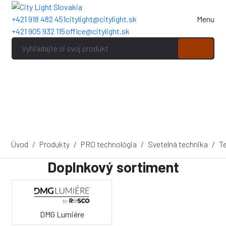
+421 918 482 451
citylight@citylight.sk
Menu
+421 905 932 115
office@citylight.sk
Úvod
Produkty
PRO technológia
Svetelná technika
Te
Doplnkový sortiment
DMG Lumiére