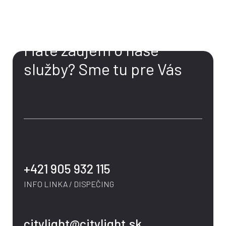
KONTAKT
Máte záujem o naše
služby?
Sme tu pre Vás
+421 905 932 115
INFO LINKA / DISPEČING
citylight@citylight.sk